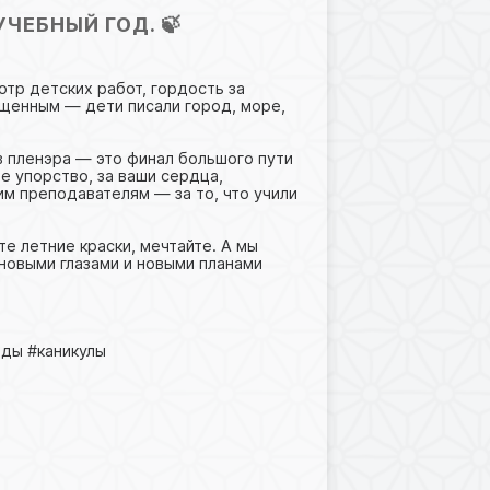
УЧЕБНЫЙ ГОД. 🍃
тр детских работ, гордость за
щенным — дети писали город, море,
в пленэра — это финал большого пути
е упорство, за ваши сердца,
м преподавателям — за то, что учили
.
те летние краски, мечтайте. А мы
 новыми глазами и новыми планами
ды #каникулы