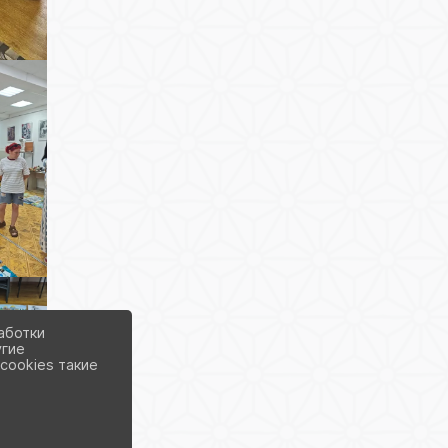
аботки
угие
cookies такие