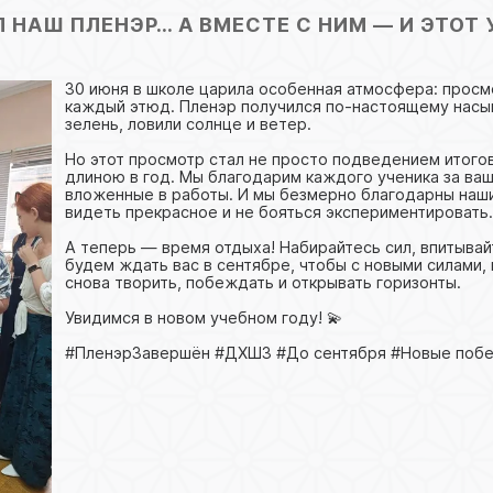
 НАШ ПЛЕНЭР… А ВМЕСТЕ С НИМ — И ЭТОТ 
30 июня в школе царила особенная атмосфера: просмо
каждый этюд. Пленэр получился по-настоящему насы
зелень, ловили солнце и ветер.
Но этот просмотр стал не просто подведением итого
длиною в год. Мы благодарим каждого ученика за ваш
вложенные в работы. И мы безмерно благодарны наши
видеть прекрасное и не бояться экспериментировать
А теперь — время отдыха! Набирайтесь сил, впитывай
будем ждать вас в сентябре, чтобы с новыми силами,
снова творить, побеждать и открывать горизонты.
Увидимся в новом учебном году! 💫
#ПленэрЗавершён #ДХШ3 #До сентября #Новые побе