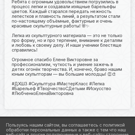
Ребята с огромным удовольствием погрузились в
процесс лепки и создавали изящные барельефы
цветов. Каждый старался передать нежность
лепестков и плавность линий, а результатом стали
по-настоящему объёмные, фактурные и очень
красивые скульптурные работы! 🌸✨
Лепка из скульптурного материала — это не только
про форму, но и про терпение, внимание к деталям
и любовь к своему делу. И наши ученики блестяще
справились!
Огромное спасибо Елене Викторовне за
профессионализм, чуткость и умение зажечь в
детях огонёк творчества. И, конечно, браво нашим
юным скульпторам — вы большие молодцы! 👏🎨
#ДХШ3 #Скульптура #МастерКласс #Лепка
#Барельеф #ТворчествоСДетьми #Искусство
#ЛюбченкоЕленаВикторовна
Пользуясь нашим сайтом, вы соглашаетесь с политикой
обработки персональных данных а также с тем что наш
веб-сайт и другие подключенные к веб-сайту сторонние