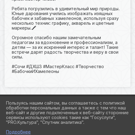
Ребята погрузились в удивительный мир природы.
Юные дарования учились изображать изящных
бабочек и забавных хамелеонов, используя сразу
несколько техник: графику, акварель и цветные
маркеры.🖍️
Огромное спасибо нашим замечательным
педагогам за вдохновение и профессионализм, а
детям — за их искренний интерес и талант! Такие
встречи дарят радость творчества и веру в свои
силы.
#Сочи #ДХШ3 #МастерКласс #Творчество
#БабочкиИХамелеоны
Пользуясь нашим сайтом, вы соглашаетесь с политикой
обработки персональных данных а также с тем что наш
веб-сайт и другие подключенные к веб-сайту сторонние
2026 Г. ART-3.RU
сервисы используют cookies такие как "Госуслуги",
ВХОД
"PRO.Культура", "Спутник аналитика".
КАРТА САЙТА
ПОЛИТИКА ОБРАБОТКИ ПЕРСОНАЛЬНЫХ ДАННЫХ
Подробнее