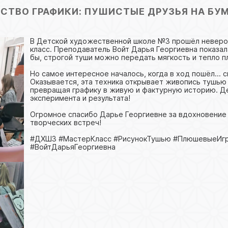
СТВО ГРАФИКИ: ПУШИСТЫЕ ДРУЗЬЯ НА БУМА
В Детской художественной школе №3 прошёл неверо
класс. Преподаватель Войт Дарья Георгиевна показал
бы, строгой туши можно передать мягкость и тепло 
Но самое интересное началось, когда в ход пошёл... с
Оказывается, эта техника открывает живопись тушью
превращая графику в живую и фактурную историю. Де
эксперимента и результата!
Огромное спасибо Дарье Георгиевне за вдохновение
творческих встреч!
#ДХШ3 #МастерКласс #РисунокТушью #ПлюшевыеИгр
#ВойтДарьяГеоргиевна