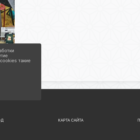
аботки
угие
cookies такие
ОД
КАРТА САЙТА
П