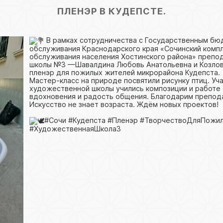
ПЛЕНЭР В КУДЕПСТЕ.
В рамках сотрудничества с Государственным б
обслуживания Краснодарского края «Сочинский комп
обслуживания населения Хостинского района» преп
школы №3 —Шавалдина Любовь Анатольевна и Козлов
пленэр для пожилых жителей микрорайона Кудепста.
Мастер-класс на природе посвятили рисунку птиц. Уч
художественной школы учились композиции и работе 
вдохновения и радость общения. Благодарим препода
Искусство не знает возраста. Ждём новых проектов!
#Сочи #Кудепста #Пленэр #ТворчествоДляПожи
#ХудожественнаяШкола3