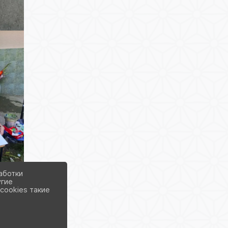
аботки
угие
cookies такие