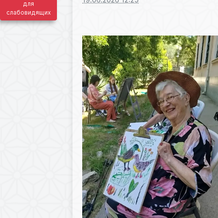
для
слабовидящих