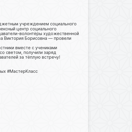
юджетным учреждением социального
лексный центр социального
одаватели-волонтёры художественной
а Виктория Борисовна — провели
астники вместе с учениками
со светом, получили заряд
вателей за тёплую встречу!
лых #МастерКласс