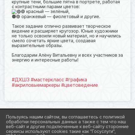
крупные тени, большие пятна в портрете, работая
с контрастными парами цветов:
🟢 красный — зелёный,
🟠🟣 оранжевый — фиолетовый и другие.
Такое задание отлично развивает творческое
видение и расширяет кругозор. Юные художники
не только освоили новый материал, но и научились
смело сочетать яркие цвета, создавая
выразительные образы.
Благодарим Алёну Витальевну и всех участников за
энергию и интересные работы!
#ДХШ3
#мастеркласс
#графика
#акриловыемаркеры
#цветоведение
Пользуясь нашим сайтом, вы соглашаетесь с политикой
обработки персональных данных а также с тем что наш
веб-сайт и другие подключенные к веб-сайту сторонние
2026 Г. ART-3.RU
сервисы используют cookies такие как "Госуслуги",
ВХОД