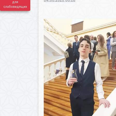
для
слабовидящих