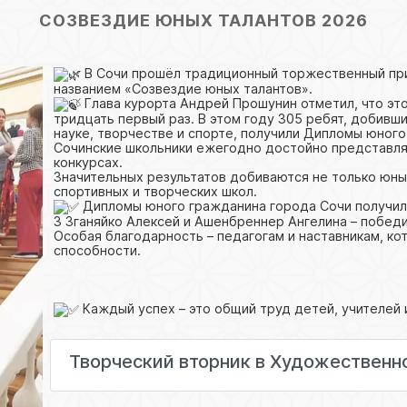
СОЗВЕЗДИЕ ЮНЫХ ТАЛАНТОВ 2026
В Сочи прошёл традиционный торжественный пр
названием «Созвездие юных талантов».
Глава курорта Андрей Прошунин отметил, что эт
тридцать первый раз. В этом году 305 ребят, добивши
науке, творчестве и спорте, получили Дипломы юного
Сочинские школьники ежегодно достойно представля
конкурсах.
Значительных результатов добиваются не только юны
спортивных и творческих школ.
Дипломы юного гражданина города Сочи получи
3 Зганяйко Алексей и Ашенбреннер Ангелина – побед
Особая благодарность – педагогам и наставникам, к
способности.
Каждый успех – это общий труд детей, учителей 
Творческий вторник в Художествен