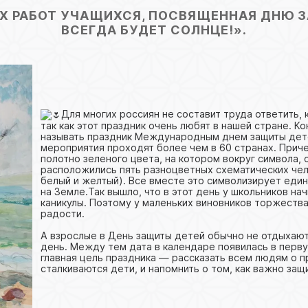
Х РАБОТ УЧАЩИХСЯ, ПОСВЯЩЕННАЯ ДНЮ З
ВСЕГДА БУДЕТ СОЛНЦЕ!».
Для многих россиян не составит труда ответить,
так как этот праздник очень любят в нашей стране. Ко
называть праздник Международным днем защиты дете
мероприятия проходят более чем в 60 странах. Прич
полотно зеленого цвета, на котором вокруг символа,
расположились пять разноцветных схематических чело
белый и желтый). Все вместе это символизирует еди
на Земле.Так вышло, что в этот день у школьников н
каникулы. Поэтому у маленьких виновников торжества
радости.
А взрослые в День защиты детей обычно не отдыхают
день. Между тем дата в календаре появилась в перв
главная цель праздника — рассказать всем людям о п
сталкиваются дети, и напомнить о том, как важно защ