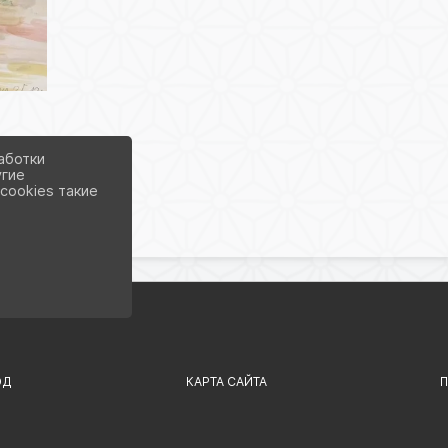
аботки
угие
cookies такие
ОД
КАРТА САЙТА
П