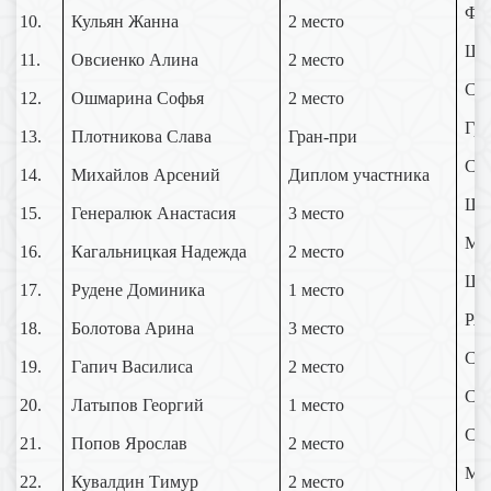
Фе
10.
Кульян Жанна
2 место
Шон
11.
Овсиенко Алина
2 место
Сте
12.
Ошмарина Софья
2 место
Гри
13.
Плотникова Слава
Гран-при
Сем
14.
Михайлов Арсений
Диплом участника
Ша
15.
Генералюк Анастасия
3 место
Мор
16.
Кагальницкая Надежда
2 место
Ша
17.
Рудене Доминика
1 место
Ряб
18.
Болотова Арина
3 место
Сте
19.
Гапич Василиса
2 место
Сте
20.
Латыпов Георгий
1 место
Сте
21.
Попов Ярослав
2 место
Му
22.
Кувалдин Тимур
2 место