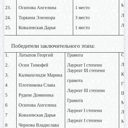
Му
23.
Осипова Ангелина
1 место
Люб
24.
Торкина Элеонора
3 место
Люб
25.
Ковалевская Дарья
1 место
Победители заключительного этапа:
Сте
1.
Латыпов Георгий
Грамота
Люб
2.
Осин Тимофей
Лауреат I степени
Лауреат
I
II степени
Кос
3.
Калмахелидзе Марика
грамота
Гри
4
Плотникова Слава
Лауреат III степени
Ша
5
Рудене Доминика
Грамота
Му
6
Осипова Ангелина
Лауреат I степени
Люб
7
Ковалевская Дарья
Лауреат I степени
Му
8
Чернова Владислава