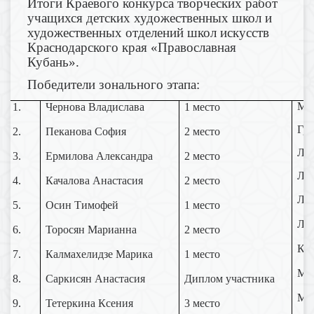
Итоги
Краевого конкурса творческих работ
учащихся детских художественных
школ и
художественных отделений школ искусств
Краснодарского края
«Православная
Кубань».
Победители зонального этапа:
Му
1.
Чернова Владислава
1 место
Гри
2.
Пеканова София
2 место
Люб
3.
Ермилова Александра
2 место
Люб
4.
Качалова Анастасия
2 место
Люб
5.
Осин Тимофей
1 место
Люб
6.
Торосян Марианна
2 место
Кос
7.
Калмахелидзе Марика
1 место
Му
8.
Саркисян Анастасия
Диплом участника
Му
9.
Тетеркина Ксения
3 место